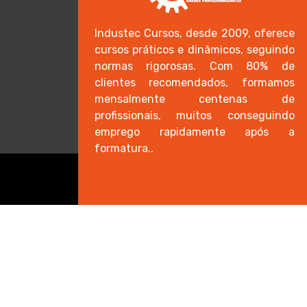
Industec Cursos, desde 2009, oferece
cursos práticos e dinâmicos, seguindo
normas rigorosas. Com 80% de
clientes recomendados, formamos
mensalmente centenas de
profissionais, muitos conseguindo
emprego rapidamente após a
formatura..