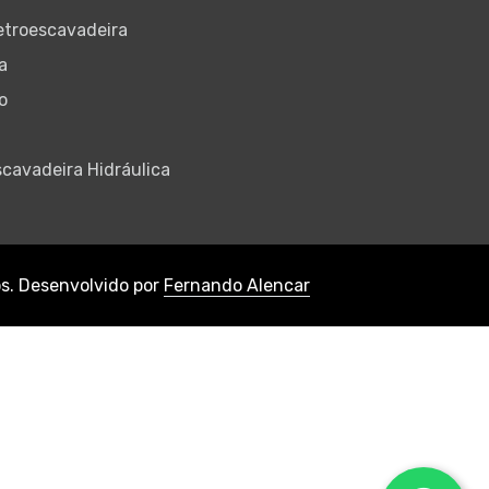
etroescavadeira
a
o
cavadeira Hidráulica
os.
Desenvolvido por
Fernando Alencar