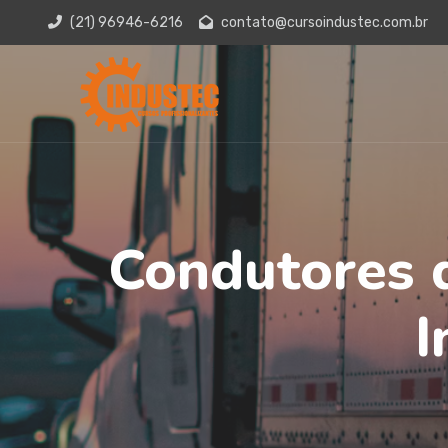
(21) 96946-6216
contato@cursoindustec.com.br
Condutores d
I